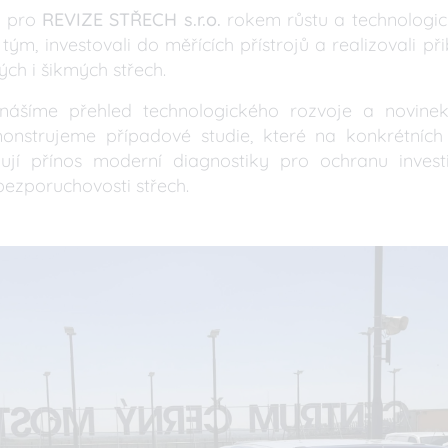
l pro
REVIZE STŘECH s.r.o.
rokem růstu a technologic
 tým, investovali do měřících přístrojů a realizovali př
ých i šikmých střech.
inášíme přehled technologického rozvoje a novinek
nstrujeme případové studie, které na konkrétních
ují přínos moderní diagnostiky pro ochranu investi
ezporuchovosti střech.