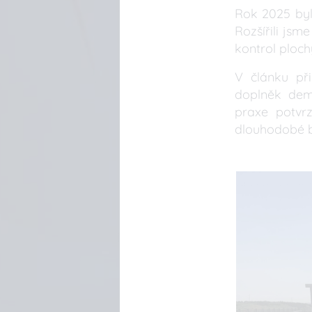
Rok 2025 by
Rozšířili jsme
kontrol ploch
V článku př
doplněk demo
praxe potvrz
dlouhodobé b