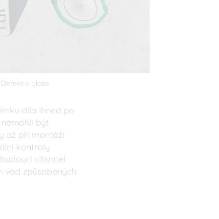
Defekt v ploše
ímku díla ihned po
 nemohli být
y až při montáži
ální kontroly
 budoucí uživatel
ých vad způsobených