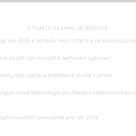
V TOMTO ČLÁNKU SE DOZVÍTE:
yl rok 2025 z pohledu revizí střech a realizovaných p
me posílili tým a rozšířili technické vybavení
inesly dvě vybrané případové studie z praxe
unguje nová technologie pro hledání netěsností bez r
v
kých inovacích pracujeme pro rok 2026