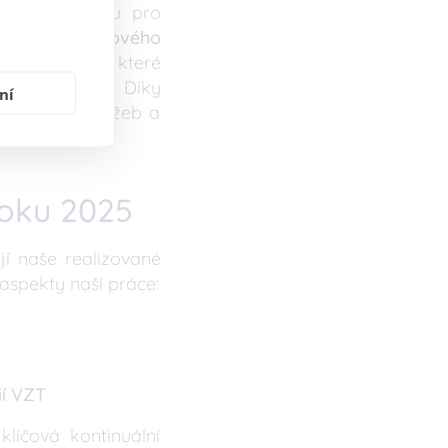
sílili kapacitu pro
vali do špičkového
chých střech,
které
ji a přesněji. Díky
ní
dostupnost služeb a
roku 2025
jí naše realizované
aspekty naší práce:
ií VZT
líčová kontinuální