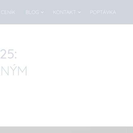
CENÍK
BLOG
KONTAKT
POPTÁVKA
25:
LNÝM