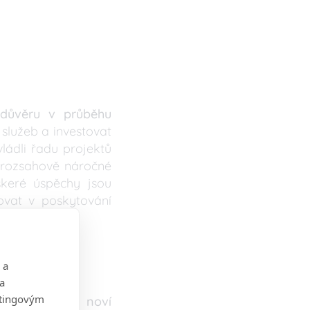
důvěru v průběhu
služeb a investovat
vládli řadu projektů
o rozsahově náročné
škeré úspěchy jsou
ovat v poskytování
 a
 a
etingovým
my nastoupili noví