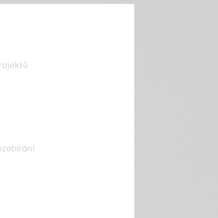
rojektů
ozebírání