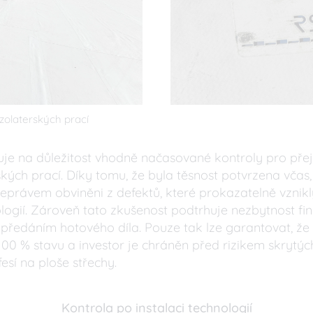
zolaterských prací
uje na důležitost vhodně načasované kontroly pro přej
kých prací. Díky tomu, že byla těsnost potvrzena včas,
neprávem obviněni z defektů, které prokazatelně vznikl
logií. Zároveň tato zkušenost podtrhuje nezbytnost fin
 předáním hotového díla. Pouze tak lze garantovat, že
 100 % stavu a investor je chráněn před rizikem skryt
sí na ploše střechy.
Kontrola po instalaci technologií