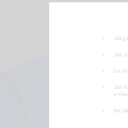
Jaký b
Jak js
Co př
Jak f
vrste
Na ja