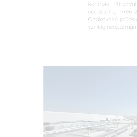
kontrola. Při prvn
nedostatky v reali
Opakovaný průzkum
vznikly neopatrný